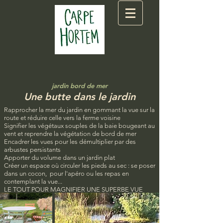
jardin bord d
e mer
Une butte dans le jardin
Rapprocher la mer du jardin en gommant la vue sur la
route et réduire celle vers la ferme voisine
Signifier les végétaux souples de la baie bougeant au
vent et reprendre la végétation de bord de mer
Encadrer les vues pour les démultiplier par des
arbustes persistants
Apporter du volume dans un jardin plat
Créer un espace où circuler les pieds au sec : se poser
dans un cocon, pour l'apéro ou les repas en
contemplant la vue...
LE TOUT POUR MAGNIFIER UNE SUPERBE VUE